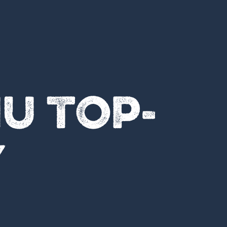
u Top-
y